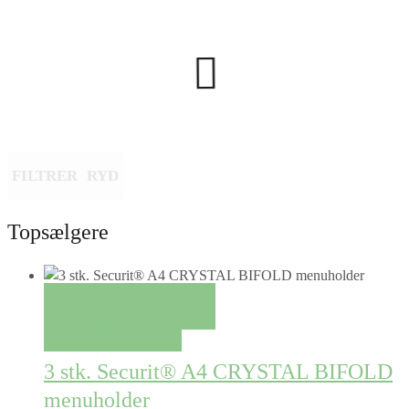
FILTRER
RYD
Topsælgere
TILFØJ TIL KURV
QUICK VIEW
3 stk. Securit® A4 CRYSTAL BIFOLD
menuholder