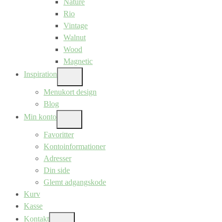
Nature
Rio
Vintage
Walnut
Wood
Magnetic
Inspiration
SHOW
SUB
Menukort design
MENU
Blog
Min konto
SHOW
SUB
Favoritter
MENU
Kontoinformationer
Adresser
Din side
Glemt adgangskode
Kurv
Kasse
Kontakt