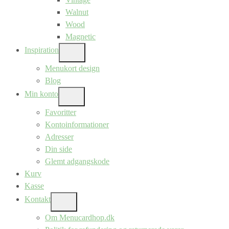
Walnut
Wood
Magnetic
Inspiration
SHOW
SUB
Menukort design
MENU
Blog
Min konto
SHOW
SUB
Favoritter
MENU
Kontoinformationer
Adresser
Din side
Glemt adgangskode
Kurv
Kasse
Kontakt
SHOW
SUB
Om Menucardhop.dk
MENU