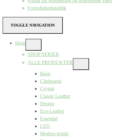
Politik for refundering og returnerede varer
Fortrolighedspolitik
TOGGLE NAVIGATION
Shop
SHOW
SUB
SHOP SERIER
MENU
ALLE PRODUKTER
SHOW
SUB
Basic
MENU
Clipboards
Crystal
Classic Leather
Design
Eco-Leather
Essential
LED
Modern textile