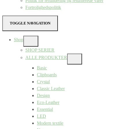
Politik for refundering og returnerede varer
Fortrolighedspolitik
TOGGLE NAVIGATION
Shop
SHOW
SUB
SHOP SERIER
MENU
ALLE PRODUKTER
SHOW
SUB
Basic
MENU
Clipboards
Crystal
Classic Leather
Design
Eco-Leather
Essential
LED
Modern textile