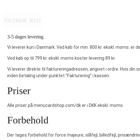
FILTRER
RYD
3-5 dages levering
Vi leverer kun i Danmark. Ved køb for min. 800 kr.
ekskl
. moms. er der
Ved køb op til 799 kr. ekskl. moms koster levering 89 kr.
Vi leverer direkte til faktureringadressen, angivet i ordre. Hvis di
inden betaling under punktet ”Fakturering” i kassen.
Priser
Alle priser på menucardshop.com/dk er i DKK ekskl. moms.
Forbehold
Der tages forbehold for force majeure, slåfejl, billedfejl, prisændr