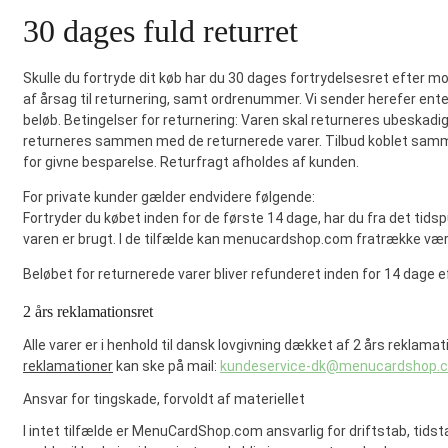
30 dages fuld returret
Skulle du fortryde dit køb har du 30 dages fortrydelsesret efter 
af årsag til returnering, samt ordrenummer. Vi sender herefer enten 
beløb. Betingelser for returnering: Varen skal returneres ubeskadig
returneres sammen med de returnerede varer. Tilbud koblet sammen
for givne besparelse. Returfragt afholdes af kunden.
For private kunder gælder endvidere følgende:
Fortryder du købet inden for de første 14 dage, har du fra det tidsp
varen er brugt. I de tilfælde kan menucardshop.com fratrække værdi
Beløbet for returnerede varer bliver refunderet inden for 14 dage 
2 års reklamationsret
Alle varer er i henhold til dansk lovgivning dækket af 2 års reklam
reklamationer
kan ske på mail:
kundeservice-dk@menucardshop.
Ansvar for tingskade, forvoldt af materiellet
I intet tilfælde er MenuCardShop.com ansvarlig for driftstab, ti