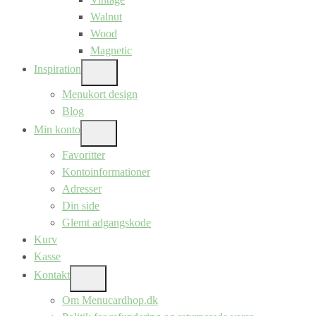
Walnut
Wood
Magnetic
Inspiration
SHOW
SUB
Menukort design
MENU
Blog
Min konto
SHOW
SUB
Favoritter
MENU
Kontoinformationer
Adresser
Din side
Glemt adgangskode
Kurv
Kasse
Kontakt
SHOW
SUB
Om Menucardhop.dk
MENU