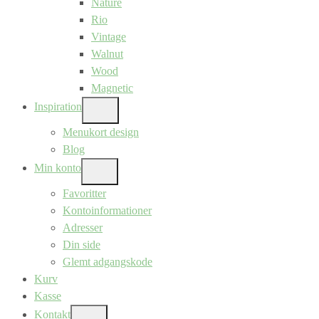
Nature
Rio
Vintage
Walnut
Wood
Magnetic
Inspiration
SHOW
SUB
Menukort design
MENU
Blog
Min konto
SHOW
SUB
Favoritter
MENU
Kontoinformationer
Adresser
Din side
Glemt adgangskode
Kurv
Kasse
Kontakt