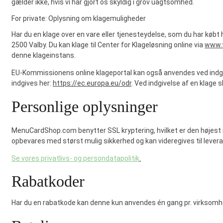
gælder ikke, hvis vi har gjort os skyldig i grov uagtsomhed.
For private: Oplysning om klagemuligheder
Har du en klage over en vare eller tjenesteydelse, som du har købt 
2500 Valby. Du kan klage til Center for Klageløsning online via
www.f
denne klageinstans.
EU-Kommissionens online klageportal kan også anvendes ved indgive
indgives her:
https://ec.europa.eu/odr
. Ved indgivelse af en klage 
Personlige oplysninger
MenuCardShop.com benytter SSL kryptering, hvilket er den højest m
opbevares med størst mulig sikkerhed og kan videregives til leveran
Se vores privatlivs- og persondatapolitik
.
Rabatkoder
Har du en rabatkode kan denne kun anvendes én gang pr. virksom