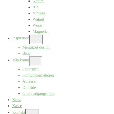
Nature
Rio
Vintage
Walnut
Wood
Magnetic
Inspiration
SHOW
SUB
Menukort design
MENU
Blog
Min konto
SHOW
SUB
Favoritter
MENU
Kontoinformationer
Adresser
Din side
Glemt adgangskode
Kurv
Kasse
Kontakt