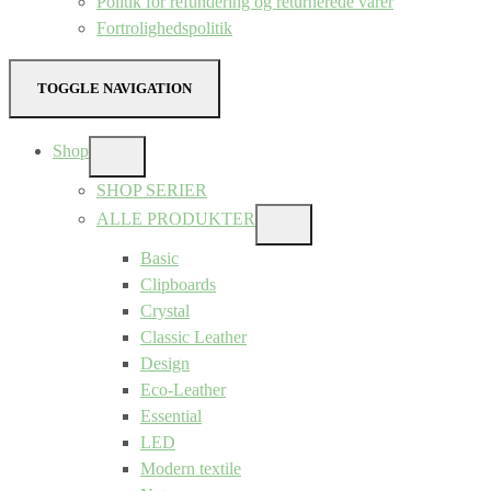
Politik for refundering og returnerede varer
Fortrolighedspolitik
TOGGLE NAVIGATION
Shop
SHOW
SUB
SHOP SERIER
MENU
ALLE PRODUKTER
SHOW
SUB
Basic
MENU
Clipboards
Crystal
Classic Leather
Design
Eco-Leather
Essential
LED
Modern textile