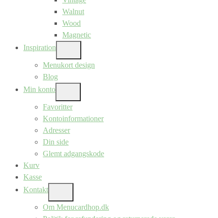
Walnut
Wood
Magnetic
Inspiration
SHOW
SUB
Menukort design
MENU
Blog
Min konto
SHOW
SUB
Favoritter
MENU
Kontoinformationer
Adresser
Din side
Glemt adgangskode
Kurv
Kasse
Kontakt
SHOW
SUB
Om Menucardhop.dk
MENU