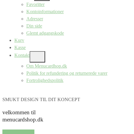
SUB
Favoritter
MENU
Kontoinformationer
Adresser
Din side
Glemt adgangskode
Kurv
Kasse
Kontakt
SHOW
SUB
Om Menucardhop.dk
MENU
Politik for refundering og returnerede varer
Fortrolighedspolitik
SMUKT DESIGN TIL DIT KONCEPT
velkommen til
menucardshop.dk
SHOP SERIER