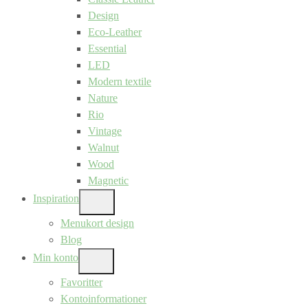
Design
Eco-Leather
Essential
LED
Modern textile
Nature
Rio
Vintage
Walnut
Wood
Magnetic
Inspiration
SHOW
SUB
Menukort design
MENU
Blog
Min konto
SHOW
SUB
Favoritter
MENU
Kontoinformationer