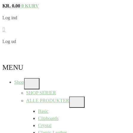
KR.
0,00
0
KURV
Log ind
Log ud
MENU
Shop
SHOW
SUB
SHOP SERIER
MENU
ALLE PRODUKTER
SHOW
SUB
Basic
MENU
Clipboards
Crystal
Classic Leather