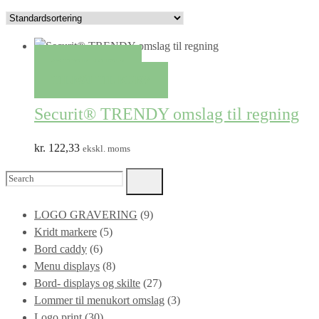
QUICK VIEW
TILFØJ TIL KURV
Securit® TRENDY omslag til regning
kr.
122,33
ekskl. moms
Search
for:
LOGO GRAVERING
(9)
Kridt markere
(5)
Bord caddy
(6)
Menu displays
(8)
Bord- displays og skilte
(27)
Lommer til menukort omslag
(3)
Logo print
(30)