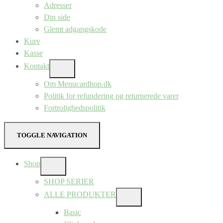
Adresser
Din side
Glemt adgangskode
Kurv
Kasse
Kontakt
SHOW
SUB
Om Menucardhop.dk
MENU
Politik for refundering og returnerede varer
Fortrolighedspolitik
TOGGLE NAVIGATION
Shop
SHOW
SUB
SHOP SERIER
MENU
ALLE PRODUKTER
SHOW
SUB
Basic
MENU