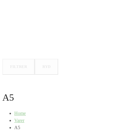
FILTRER
RYD
A5
Home
Varer
A5