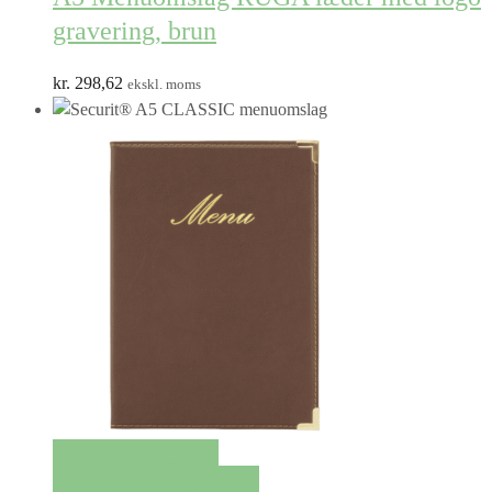
gravering, brun
kr.
298,62
ekskl. moms
QUICK VIEW