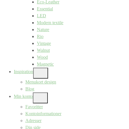
Eco-Leather
Essential
LED
Modern textile
Nature
Rio
Vintage
Walnut
Wood
Magnetic
Inspiration
SHOW
SUB
Menukort design
MENU
Blog
Min konto
SHOW
SUB
Favoritter
MENU
Kontoinformationer
Adresser
Din side