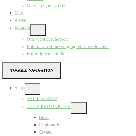
Glemt adgangskode
Kurv
Kasse
Kontakt
SHOW
SUB
Om Menucardhop.dk
MENU
Politik for refundering og returnerede varer
Fortrolighedspolitik
TOGGLE NAVIGATION
Shop
SHOW
SUB
SHOP SERIER
MENU
ALLE PRODUKTER
SHOW
SUB
Basic
MENU
Clipboards
Crystal