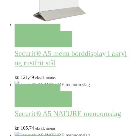
QUICK VIEW
TILFØJ TIL KURV
Securit® A5 menu borddisplay i akryl
og rustfrit stål
kr.
121,49
ekskl. moms
QUICK VIEW
TILFØJ TIL KURV
Securit® A5 NATURE menuomslag
kr.
105,74
ekskl. moms