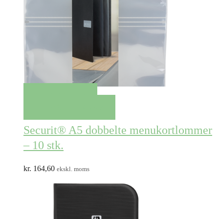
QUICK VIEW
TILFØJ TIL KURV
Securit® A5 dobbelte menukortlommer
– 10 stk.
kr.
164,60
ekskl. moms