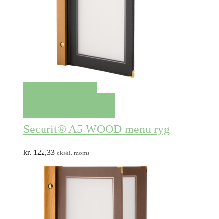
QUICK VIEW
TILFØJ TIL KURV
Securit® A5 WOOD menu ryg
kr.
122,33
ekskl. moms