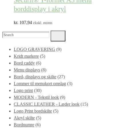
Securit® Y-formet A5 menu
borddisplay i akryl
kr.
107,94
ekskl. moms
Search
for:
LOGO GRAVERING
(9)
Kridt markere
(5)
Bord caddy
(6)
Menu displays
(8)
Bord- displays og skilte
(27)
Lommer til menukort omslag
(3)
Logo print
(30)
MODERN - Tekstil look
(9)
CLASSIC LEATHER - Læder look
(15)
Logo Print bordskilte
(5)
Akryl skilte
(5)
Bordnumre
(6)