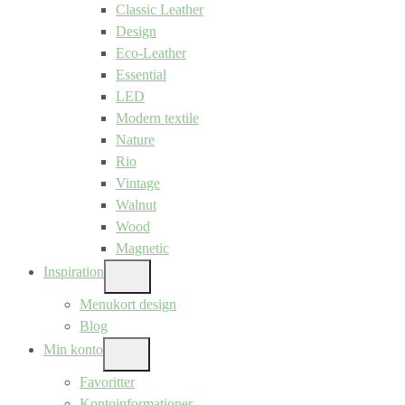
Classic Leather
Design
Eco-Leather
Essential
LED
Modern textile
Nature
Rio
Vintage
Walnut
Wood
Magnetic
Inspiration
SHOW
SUB
Menukort design
MENU
Blog
Min konto
SHOW
SUB
Favoritter
MENU
Kontoinformationer