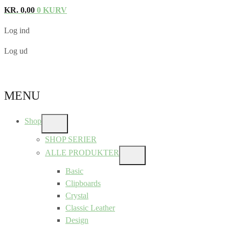
KR.
0,00
0
KURV
Log ind
Log ud
MENU
Shop
SHOW
SUB
SHOP SERIER
MENU
ALLE PRODUKTER
SHOW
SUB
Basic
MENU
Clipboards
Crystal
Classic Leather
Design