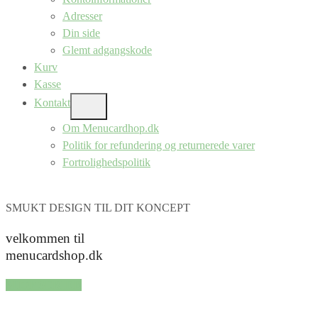
Adresser
Din side
Glemt adgangskode
Kurv
Kasse
Kontakt
SHOW
SUB
Om Menucardhop.dk
MENU
Politik for refundering og returnerede varer
Fortrolighedspolitik
SMUKT DESIGN TIL DIT KONCEPT
velkommen til
menucardshop.dk
SHOP SERIER