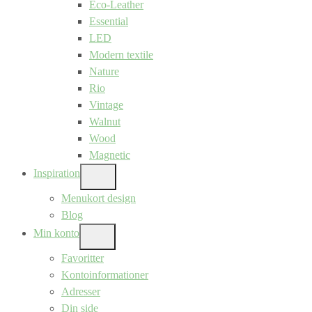
Eco-Leather
Essential
LED
Modern textile
Nature
Rio
Vintage
Walnut
Wood
Magnetic
Inspiration
SHOW
SUB
Menukort design
MENU
Blog
Min konto
SHOW
SUB
Favoritter
MENU
Kontoinformationer
Adresser
Din side