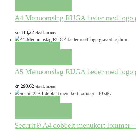
TILFØJ TIL KURV
A4 Menuomslag RUGA læder med logo g
kr.
413,22
ekskl. moms
QUICK VIEW
TILFØJ TIL KURV
A5 Menuomslag RUGA læder med logo g
kr.
298,62
ekskl. moms
QUICK VIEW
TILFØJ TIL KURV
Securit® A4 dobbelt menukort lommer – 