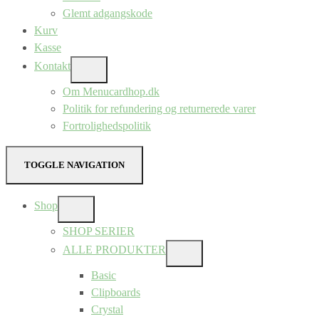
Glemt adgangskode
Kurv
Kasse
Kontakt
SHOW
SUB
Om Menucardhop.dk
MENU
Politik for refundering og returnerede varer
Fortrolighedspolitik
TOGGLE NAVIGATION
Shop
SHOW
SUB
SHOP SERIER
MENU
ALLE PRODUKTER
SHOW
SUB
Basic
MENU
Clipboards
Crystal