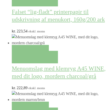
TILFØJ TIL KURV
Falset “lig-fladt” printerpapir til
udskrivning af menukort, 160g/200 ark
kr.
223,54
ekskl. moms
QUICK VIEW
TILFØJ TIL KURV
Menuomslag med klemryg A45 WINE,
med dit logo, mordern charcoal/grå
kr.
222,89
ekskl. moms
QUICK VIEW