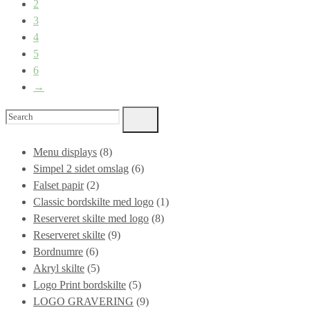
2
3
4
5
6
→
Search
for:
Menu displays
(8)
Simpel 2 sidet omslag
(6)
Falset papir
(2)
Classic bordskilte med logo
(1)
Reserveret skilte med logo
(8)
Reserveret skilte
(9)
Bordnumre
(6)
Akryl skilte
(5)
Logo Print bordskilte
(5)
LOGO GRAVERING
(9)