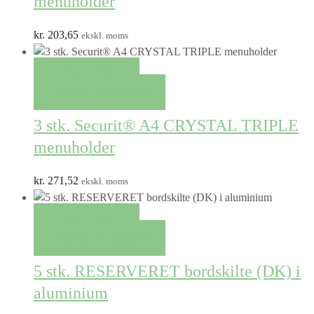
menuholder
kr.
203,65
ekskl. moms
QUICK VIEW
TILFØJ TIL KURV
3 stk. Securit® A4 CRYSTAL TRIPLE
menuholder
kr.
271,52
ekskl. moms
QUICK VIEW
TILFØJ TIL KURV
5 stk. RESERVERET bordskilte (DK) i
aluminium