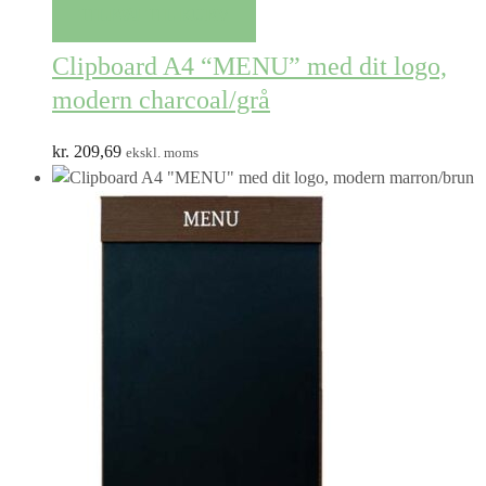
TILFØJ TIL KURV
Clipboard A4 “MENU” med dit logo,
modern charcoal/grå
kr.
209,69
ekskl. moms