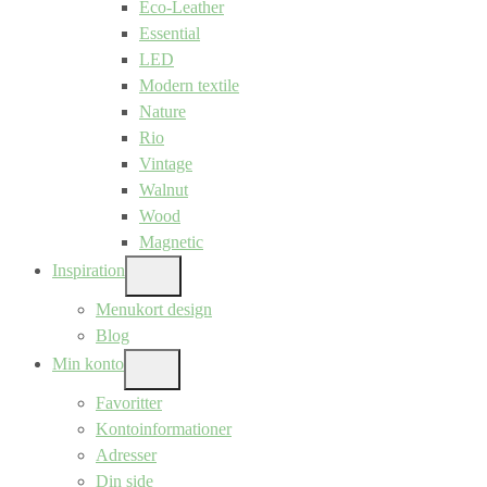
Eco-Leather
Essential
LED
Modern textile
Nature
Rio
Vintage
Walnut
Wood
Magnetic
Inspiration
SHOW
SUB
Menukort design
MENU
Blog
Min konto
SHOW
SUB
Favoritter
MENU
Kontoinformationer
Adresser
Din side