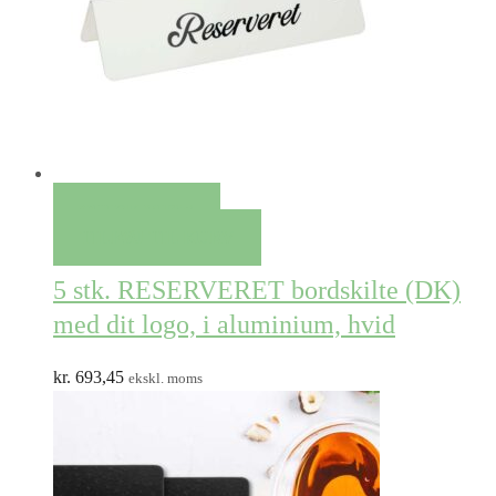
QUICK VIEW
TILFØJ TIL KURV
5 stk. RESERVERET bordskilte (DK)
med dit logo, i aluminium, hvid
kr.
693,45
ekskl. moms