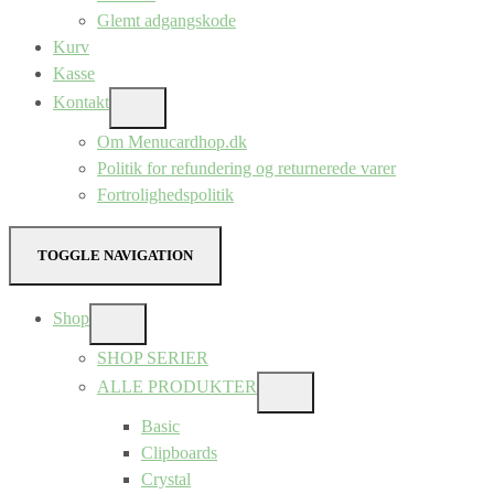
Glemt adgangskode
Kurv
Kasse
Kontakt
SHOW
SUB
Om Menucardhop.dk
MENU
Politik for refundering og returnerede varer
Fortrolighedspolitik
TOGGLE NAVIGATION
Shop
SHOW
SUB
SHOP SERIER
MENU
ALLE PRODUKTER
SHOW
SUB
Basic
MENU
Clipboards
Crystal