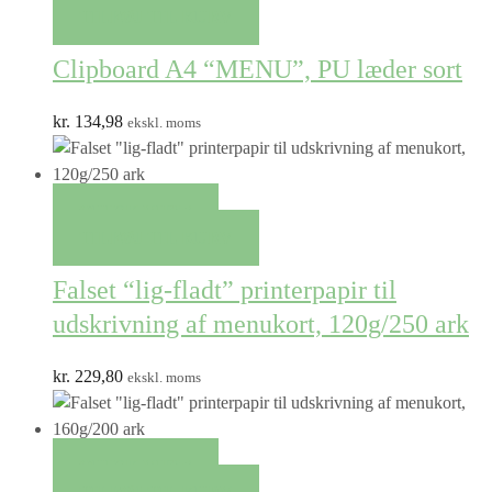
TILFØJ TIL KURV
Clipboard A4 “MENU”, PU læder sort
kr.
134,98
ekskl. moms
QUICK VIEW
TILFØJ TIL KURV
Falset “lig-fladt” printerpapir til
udskrivning af menukort, 120g/250 ark
kr.
229,80
ekskl. moms
QUICK VIEW