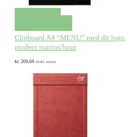
QUICK VIEW
TILFØJ TIL KURV
Clipboard A4 “MENU” med dit logo,
modern marron/brun
kr.
209,69
ekskl. moms