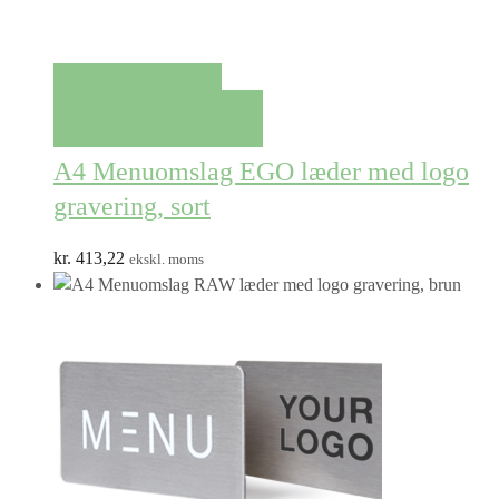
QUICK VIEW
TILFØJ TIL KURV
A4 Menuomslag EGO læder med logo
gravering, sort
kr.
413,22
ekskl. moms