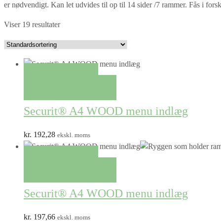
er nødvendigt. Kan let udvides til op til 14 sider /7 rammer. Fås i forske
Viser 19 resultater
QUICK VIEW
TILFØJ TIL KURV
Securit® A4 WOOD menu indlæg
kr.
192,28
ekskl. moms
QUICK VIEW
TILFØJ TIL KURV
Securit® A4 WOOD menu indlæg
kr.
197,66
ekskl. moms