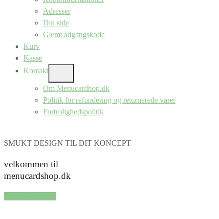
Adresser
Din side
Glemt adgangskode
Kurv
Kasse
Kontakt
SHOW
SUB
Om Menucardhop.dk
MENU
Politik for refundering og returnerede varer
Fortrolighedspolitik
SMUKT DESIGN TIL DIT KONCEPT
velkommen til
menucardshop.dk
SHOP SERIER