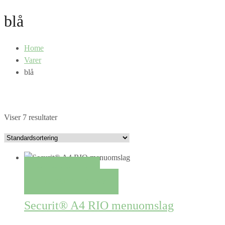
blå
Home
Varer
blå
Viser 7 resultater
QUICK VIEW
TILFØJ TIL KURV
Securit® A4 RIO menuomslag