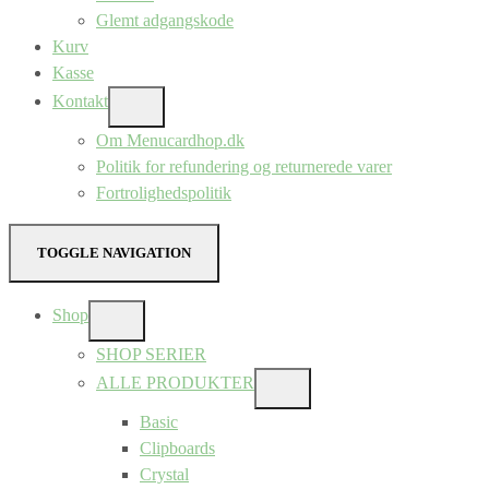
Glemt adgangskode
Kurv
Kasse
Kontakt
SHOW
SUB
Om Menucardhop.dk
MENU
Politik for refundering og returnerede varer
Fortrolighedspolitik
TOGGLE NAVIGATION
Shop
SHOW
SUB
SHOP SERIER
MENU
ALLE PRODUKTER
SHOW
SUB
Basic
MENU
Clipboards
Crystal