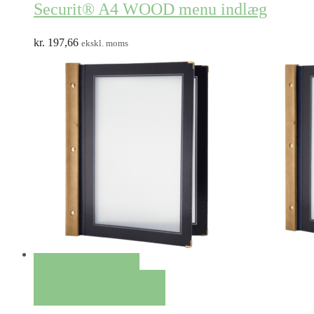
Securit® A4 WOOD menu indlæg
kr.
197,66
ekskl. moms
QUICK VIEW
TILFØJ TIL KURV