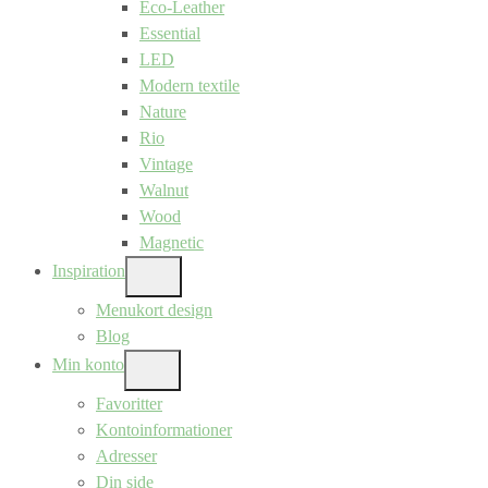
Eco-Leather
Essential
LED
Modern textile
Nature
Rio
Vintage
Walnut
Wood
Magnetic
Inspiration
SHOW
SUB
Menukort design
MENU
Blog
Min konto
SHOW
SUB
Favoritter
MENU
Kontoinformationer
Adresser
Din side