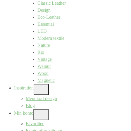
Classic Leather
Design
Eco-Leather
Essential
LED
Modern textile
Nature
Rio
Vintage
Walnut
Wood
Magnetic
Inspiration
SHOW
SUB
Menukort design
MENU
Blog
Min konto
SHOW
SUB
Favoritter
MENU
Kontoinformationer