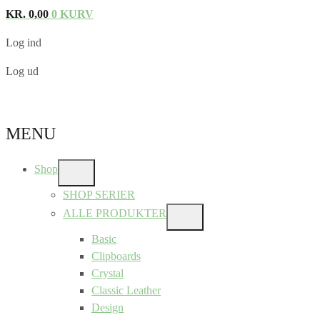
KR.
0,00
0
KURV
Log ind
Log ud
MENU
Shop
SHOW
SUB
SHOP SERIER
MENU
ALLE PRODUKTER
SHOW
SUB
Basic
MENU
Clipboards
Crystal
Classic Leather
Design