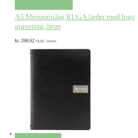
TILFØJ TIL KURV
A5 Menuomslag RUGA læder med logo
gravering, brun
kr.
298,62
ekskl. moms