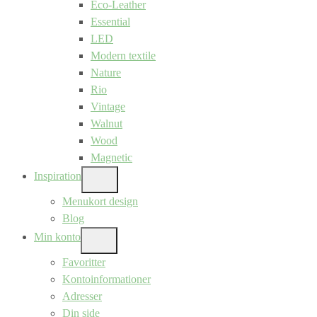
Eco-Leather
Essential
LED
Modern textile
Nature
Rio
Vintage
Walnut
Wood
Magnetic
Inspiration
SHOW
SUB
Menukort design
MENU
Blog
Min konto
SHOW
SUB
Favoritter
MENU
Kontoinformationer
Adresser
Din side