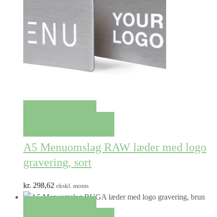
QUICK VIEW
TILFØJ TIL KURV
A5 Menuomslag RAW læder med logo
gravering, sort
kr.
298,62
ekskl. moms
QUICK VIEW