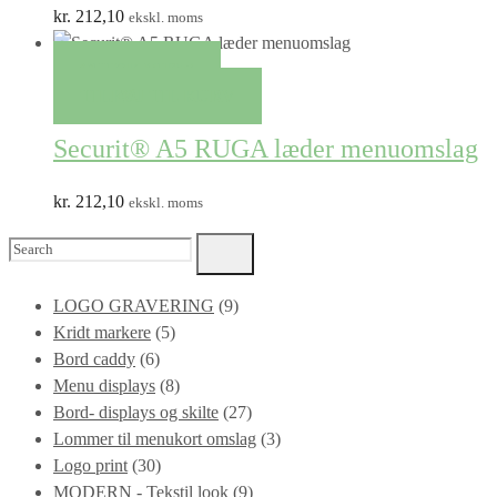
kr.
212,10
ekskl. moms
QUICK VIEW
TILFØJ TIL KURV
Securit® A5 RUGA læder menuomslag
kr.
212,10
ekskl. moms
Search
for:
LOGO GRAVERING
(9)
Kridt markere
(5)
Bord caddy
(6)
Menu displays
(8)
Bord- displays og skilte
(27)
Lommer til menukort omslag
(3)
Logo print
(30)
MODERN - Tekstil look
(9)