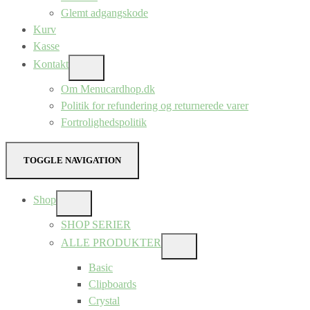
Glemt adgangskode
Kurv
Kasse
Kontakt
SHOW
SUB
Om Menucardhop.dk
MENU
Politik for refundering og returnerede varer
Fortrolighedspolitik
TOGGLE NAVIGATION
Shop
SHOW
SUB
SHOP SERIER
MENU
ALLE PRODUKTER
SHOW
SUB
Basic
MENU
Clipboards
Crystal