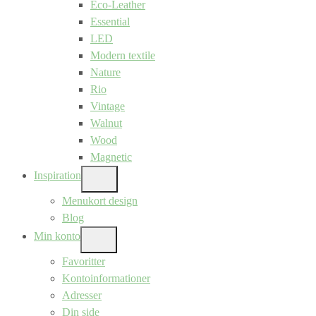
Eco-Leather
Essential
LED
Modern textile
Nature
Rio
Vintage
Walnut
Wood
Magnetic
Inspiration
SHOW
SUB
Menukort design
MENU
Blog
Min konto
SHOW
SUB
Favoritter
MENU
Kontoinformationer
Adresser
Din side