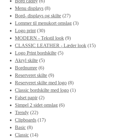
Bord caddy
(6)
Menu displays
(8)
Bord- displays og skilte
(27)
Lommer til menukort omslag
(3)
Logo print
(30)
MODERN - Tekstil look
(9)
CLASSIC LEATHER - Læder look
(15)
Logo Print bordskilte
(5)
Akryl skilte
(5)
Bordnumre
(6)
Reserveret skilte
(9)
Reserveret skilte med logo
(8)
Classic bordskilte med logo
(1)
Falset papir
(2)
Simpel 2 sidet omslag
(6)
Trendy
(22)
Clipboards
(17)
Basic
(8)
Classic
(14)