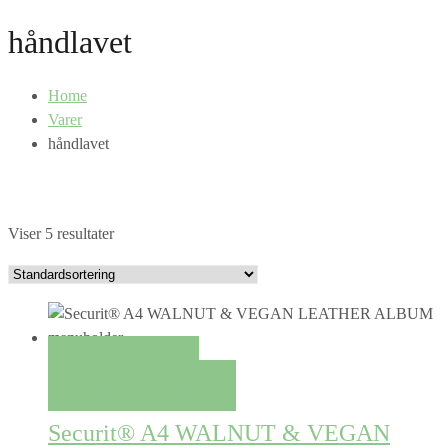
håndlavet
Home
Varer
håndlavet
Viser 5 resultater
QUICK VIEW
TILFØJ TIL KURV
Securit® A4 WALNUT & VEGAN