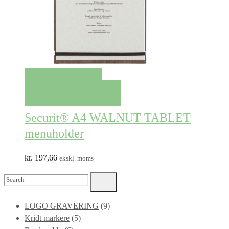
QUICK VIEW
TILFØJ TIL KURV
Securit® A4 WALNUT TABLET
menuholder
kr.
197,66
ekskl. moms
Search
for:
LOGO GRAVERING
(9)
Kridt markere
(5)