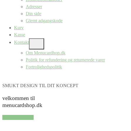
Adresser
Din side
Glemt adgangskode
Kurv
Kasse
Kontakt
SHOW
SUB
Om Menucardhop.dk
MENU
Politik for refundering og returnerede varer
Fortrolighedspolitik
SMUKT DESIGN TIL DIT KONCEPT
velkommen til
menucardshop.dk
SHOP SERIER