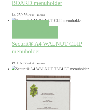
BOARD menuholder
kr.
250,56
ekskl. moms
QUICK VIEW
TILFØJ TIL KURV
Securit® A4 WALNUT CLIP
menuholder
kr.
197,66
ekskl. moms