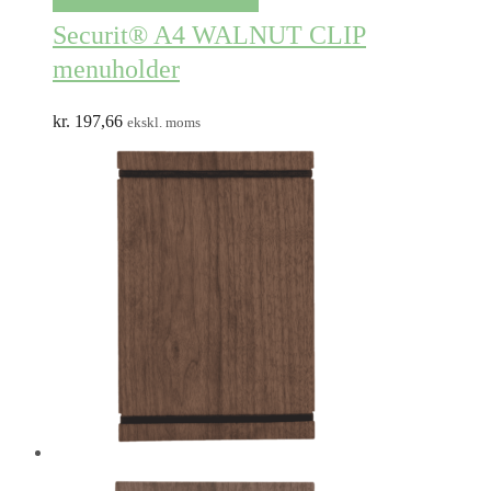
Securit® A4 WALNUT CLIP
menuholder
kr.
197,66
ekskl. moms