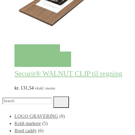
QUICK VIEW
TILFØJ TIL KURV
Securit® WALNUT CLIP til regning
kr.
131,54
ekskl. moms
Search
for:
LOGO GRAVERING
(9)
Kridt markere
(5)
Bord caddy
(6)