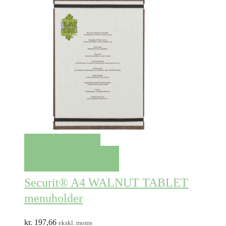
QUICK VIEW
TILFØJ TIL KURV
Securit® A4 WALNUT TABLET
menuholder
kr.
197,66
ekskl. moms