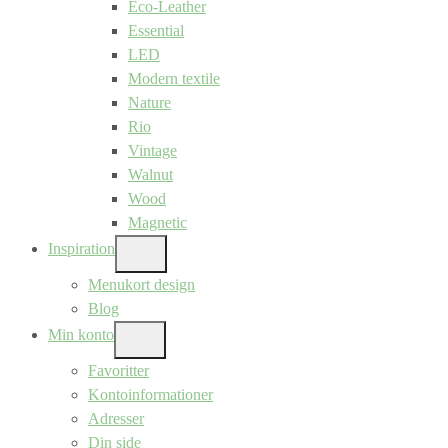
Eco-Leather
Essential
LED
Modern textile
Nature
Rio
Vintage
Walnut
Wood
Magnetic
Inspiration
SHOW
SUB
Menukort design
MENU
Blog
Min konto
SHOW
SUB
Favoritter
MENU
Kontoinformationer
Adresser
Din side