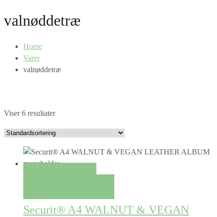
valnøddetræ
Home
Varer
valnøddetræ
Viser 6 resultater
QUICK VIEW
TILFØJ TIL KURV
Securit® A4 WALNUT & VEGAN