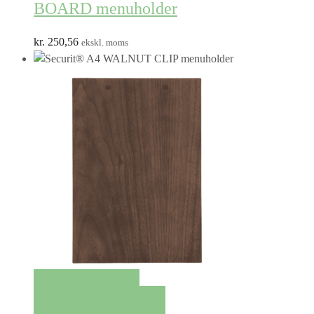
BOARD menuholder
kr.
250,56
ekskl. moms
QUICK VIEW
TILFØJ TIL KURV