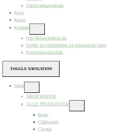
Glemt adgangskode
Kurv
Kasse
Kontakt
SHOW
SUB
Om Menucardhop.dk
MENU
Politik for refundering og returnerede varer
Fortrolighedspolitik
TOGGLE NAVIGATION
Shop
SHOW
SUB
SHOP SERIER
MENU
ALLE PRODUKTER
SHOW
SUB
Basic
MENU
Clipboards
Crystal