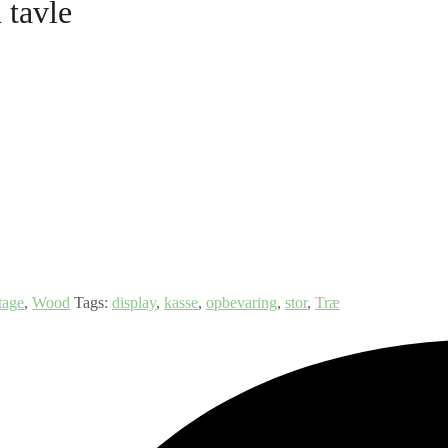
tavle
tage
,
Wood
Tags:
display
,
kasse
,
opbevaring
,
stor
,
Træ