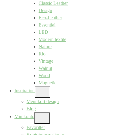
Classic Leather
Design
Eco-Leather
Essential
LED
Modern textile
Nature
Rio
Vintage
Walnut
Wood
Magnetic
Inspiration
SHOW
SUB
Menukort design
MENU
Blog
Min konto
SHOW
SUB
Favoritter
MENU
Kontoinformationer