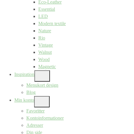
Eco-Leather
Essential
LED
Modern textile
Nature
Rio
Vintage
Walnut
Wood
Magnetic
Inspiration
SHOW
SUB
Menukort design
MENU
Blog
Min konto
SHOW
SUB
Favoritter
MENU
Kontoinformationer
Adresser
Din side