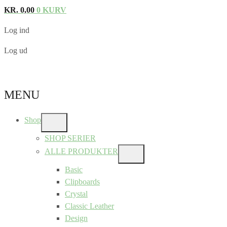
KR.
0,00
0
KURV
Log ind
Log ud
MENU
Shop
SHOW
SUB
SHOP SERIER
MENU
ALLE PRODUKTER
SHOW
SUB
Basic
MENU
Clipboards
Crystal
Classic Leather
Design