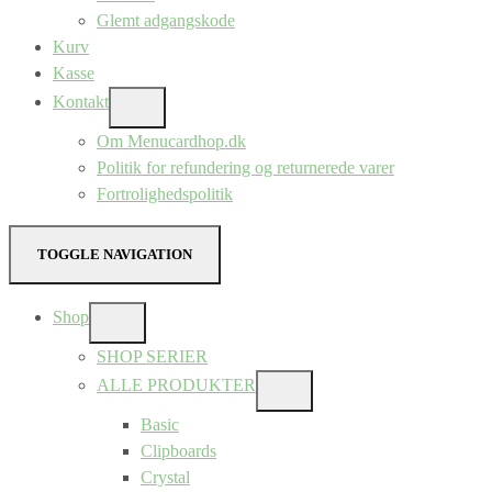
Glemt adgangskode
Kurv
Kasse
Kontakt
SHOW
SUB
Om Menucardhop.dk
MENU
Politik for refundering og returnerede varer
Fortrolighedspolitik
TOGGLE NAVIGATION
Shop
SHOW
SUB
SHOP SERIER
MENU
ALLE PRODUKTER
SHOW
SUB
Basic
MENU
Clipboards
Crystal