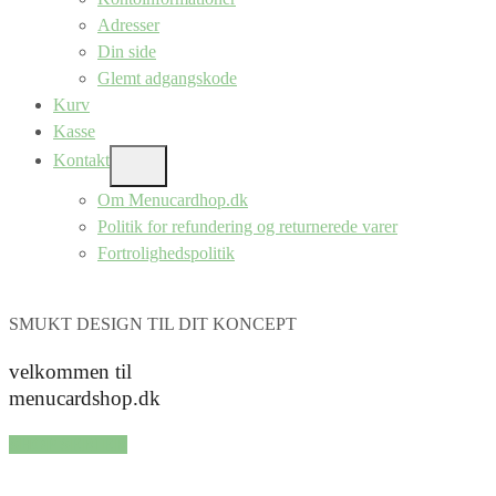
Adresser
Din side
Glemt adgangskode
Kurv
Kasse
Kontakt
SHOW
SUB
Om Menucardhop.dk
MENU
Politik for refundering og returnerede varer
Fortrolighedspolitik
SMUKT DESIGN TIL DIT KONCEPT
velkommen til
menucardshop.dk
SHOP SERIER