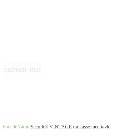
FILTRER
RYD
Forside
Nature
Securit® VINTAGE trækasse med tavle