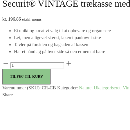
Securit® VINTAGE trækasse med 
kr.
196,86
ekskl. moms
Et unikt og kreativt valg til at opbevare og organisere
Let, men alligevel stærkt, lakeret paulownia-træ
Tavler på forsiden og bagsiden af kassen
Har et håndtag på hver side så den er nem at bære
Securit®
VINTAGE
TILFØJ TIL KURV
trækasse
med
Varenummer (SKU):
CR-CB
Kategorier:
Nature
,
Ukategoriseret
,
Vin
tavle
Share
antal