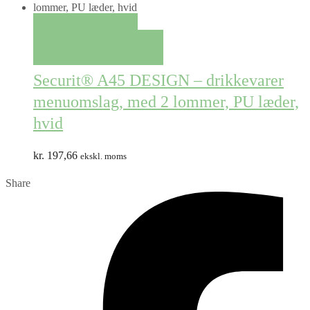
QUICK VIEW
TILFØJ TIL KURV
Securit® A45 DESIGN – drikkevarer
menuomslag, med 2 lommer, PU læder,
hvid
kr.
197,66
ekskl. moms
Share