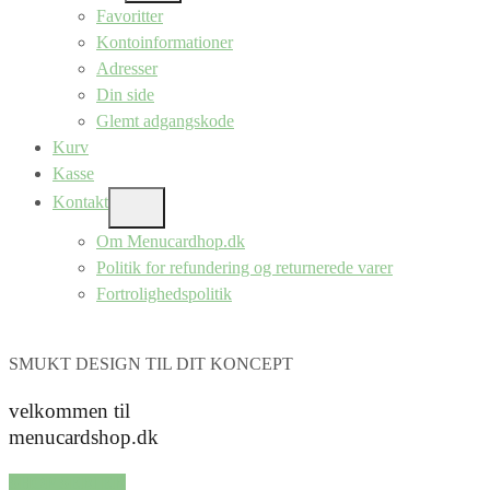
SUB
Favoritter
MENU
Kontoinformationer
Adresser
Din side
Glemt adgangskode
Kurv
Kasse
Kontakt
SHOW
SUB
Om Menucardhop.dk
MENU
Politik for refundering og returnerede varer
Fortrolighedspolitik
SMUKT DESIGN TIL DIT KONCEPT
velkommen til
menucardshop.dk
SHOP SERIER