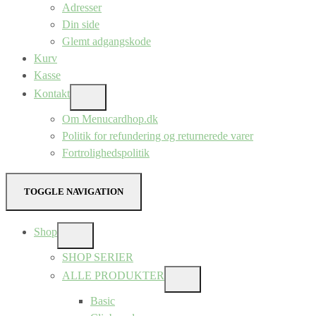
Adresser
Din side
Glemt adgangskode
Kurv
Kasse
Kontakt
SHOW
SUB
Om Menucardhop.dk
MENU
Politik for refundering og returnerede varer
Fortrolighedspolitik
TOGGLE NAVIGATION
Shop
SHOW
SUB
SHOP SERIER
MENU
ALLE PRODUKTER
SHOW
SUB
Basic
MENU