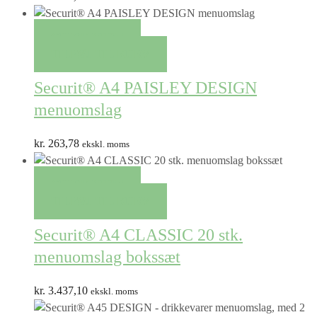
QUICK VIEW
TILFØJ TIL KURV
Securit® A4 PAISLEY DESIGN
menuomslag
kr.
263,78
ekskl. moms
QUICK VIEW
TILFØJ TIL KURV
Securit® A4 CLASSIC 20 stk.
menuomslag bokssæt
kr.
3.437,10
ekskl. moms