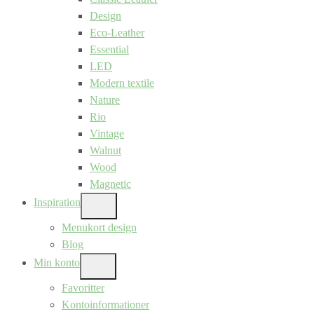
Design
Eco-Leather
Essential
LED
Modern textile
Nature
Rio
Vintage
Walnut
Wood
Magnetic
Inspiration
SHOW
SUB
Menukort design
MENU
Blog
Min konto
SHOW
SUB
Favoritter
MENU
Kontoinformationer