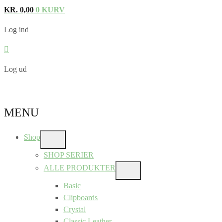
KR.
0,00
0
KURV
Log ind
Log ud
MENU
Shop
SHOW
SUB
SHOP SERIER
MENU
ALLE PRODUKTER
SHOW
SUB
Basic
MENU
Clipboards
Crystal
Classic Leather