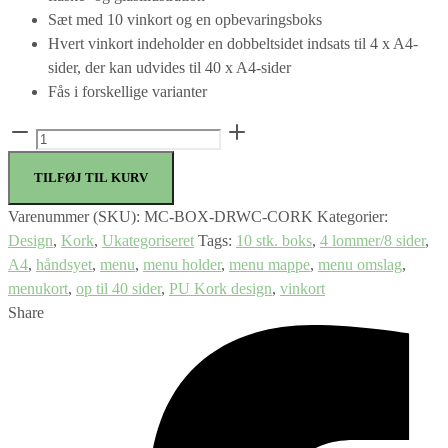
Sæt med 10 vinkort og en opbevaringsboks
Hvert vinkort indeholder en dobbeltsidet indsats til 4 x A4-
sider, der kan udvides til 40 x A4-sider
Fås i forskellige varianter
Securit®
10
TILFØJ TIL KURV
x
A4
Varenummer (SKU):
MC-BOX-DRWC-CORK
Kategorier:
KORK
Design
,
Kork
,
Ukategoriseret
Tags:
10 stk. boks
,
4 lommer/8 sider
,
DESIGN
A4
,
håndsyet
,
menu
,
menu holder
,
menu mappe
,
menu omslag
,
vinkort
menukort
,
op til 40 sider
,
PU Kork design
,
vinkort
i
Share
opbevaringsboks
antal