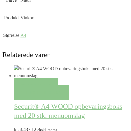
Farve
Natur
Produkt
Vinkort
Størrelse
A4
Relaterede varer
QUICK VIEW
TILFØJ TIL KURV
Securit® A4 WOOD opbevaringsboks
med 20 stk. menuomslag
kr.
3.437,12
ekskl. moms