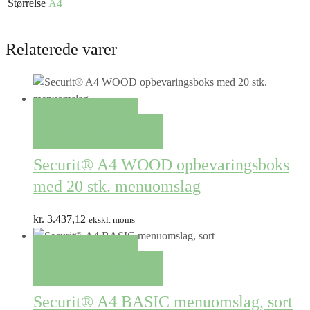
Størrelse
A4
Relaterede varer
QUICK VIEW
TILFØJ TIL KURV
Securit® A4 WOOD opbevaringsboks
med 20 stk. menuomslag
kr.
3.437,12
ekskl. moms
QUICK VIEW
TILFØJ TIL KURV
Securit® A4 BASIC menuomslag, sort