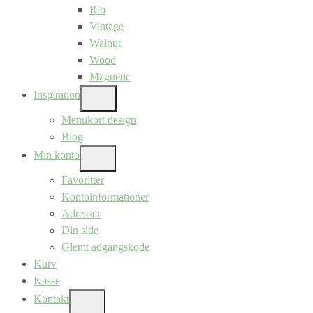
Rio
Vintage
Walnut
Wood
Magnetic
Inspiration
SHOW
SUB
Menukort design
MENU
Blog
Min konto
SHOW
SUB
Favoritter
MENU
Kontoinformationer
Adresser
Din side
Glemt adgangskode
Kurv
Kasse
Kontakt
SHOW