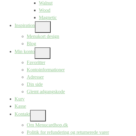
Walnut
Wood
Magnetic
Inspiration
SHOW
SUB
Menukort design
MENU
Blog
Min konto
SHOW
SUB
Favoritter
MENU
Kontoinformationer
Adresser
Din side
Glemt adgangskode
Kurv
Kasse
Kontakt
SHOW
SUB
Om Menucardhop.dk
MENU
Politik for refundering og returnerede varer