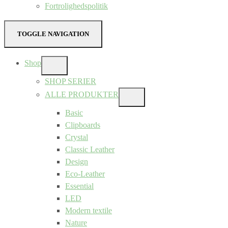
Fortrolighedspolitik
TOGGLE NAVIGATION
Shop
SHOW
SUB
SHOP SERIER
MENU
ALLE PRODUKTER
SHOW
SUB
Basic
MENU
Clipboards
Crystal
Classic Leather
Design
Eco-Leather
Essential
LED
Modern textile
Nature