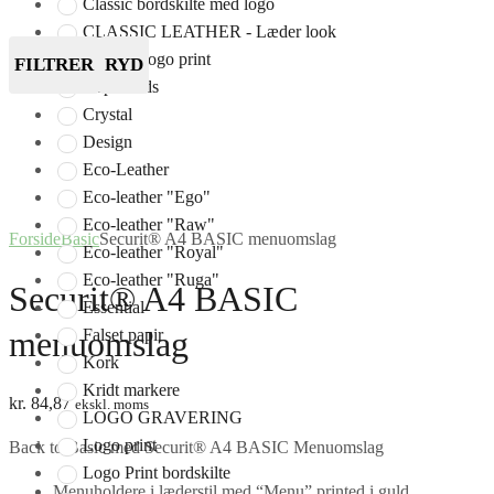
Classic bordskilte med logo
CLASSIC LEATHER - Læder look
Classic Logo print
FILTRER
RYD
Clipboards
Crystal
Design
Eco-Leather
Eco-leather "Ego"
Eco-leather "Raw"
Forside
Basic
Securit® A4 BASIC menuomslag
Eco-leather "Royal"
Eco-leather "Ruga"
Securit® A4 BASIC
Essential
menuomslag
Falset papir
Kork
Kridt markere
kr.
84,87
ekskl. moms
LOGO GRAVERING
Logo print
Back to Basic med Securit® A4 BASIC Menuomslag
Logo Print bordskilte
Menuholdere i læderstil med “Menu” printed i guld