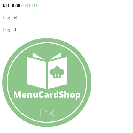
KR.
0,00
0
KURV
Log ind
Log ud