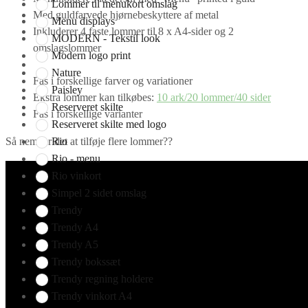
Lommer til menukort omslag
Med guldfarvede hjørnebeskyttere af metal
Menu displays
Inkluderer 4 faste lommer til 8 x A4-sider og 2
MODERN - Tekstil look
omslagslommer
Modern logo print
Nature
Fås i forskellige farver og variationer
Paisley
Ekstra lommer kan tilkøbes:
10 ark/20 lommer/40 sider
Reserveret skilte
Fås i forskellige varianter
Reserveret skilte med logo
Rio
Så nemt er det at tilføje flere lommer??
Rio - menu
Rio vinkort
Simpel 2 sidet omslag
Trendy
Trendy A4
Trendy A5
Trendy bokssæt
Trendy regning holdere
Trendy vinkort A4