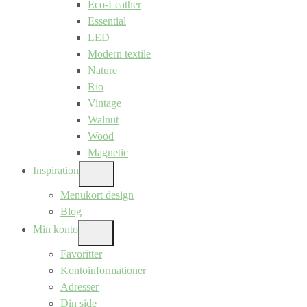
Eco-Leather
Essential
LED
Modern textile
Nature
Rio
Vintage
Walnut
Wood
Magnetic
Inspiration
SHOW
SUB
Menukort design
MENU
Blog
Min konto
SHOW
SUB
Favoritter
MENU
Kontoinformationer
Adresser
Din side