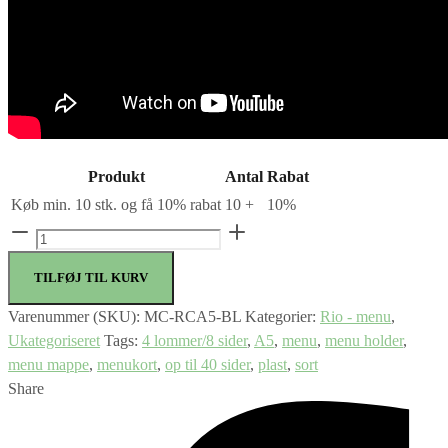
Produkt
Antal
Rabat
Køb min. 10 stk. og få 10% rabat
10 +
10%
Securit®
A5
TILFØJ TIL KURV
RIO
menuomslag
Varenummer (SKU):
MC-RCA5-BL
Kategorier:
Rio - menu
,
antal
Ukategoriseret
Tags:
4 lommer/8 sider
,
A5
,
menu
,
menu holder
,
menu mappe
,
menukort
,
op til 40 sider
,
plast
,
sort
Share