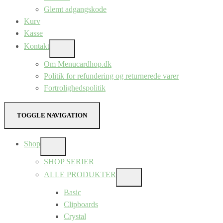
Glemt adgangskode
Kurv
Kasse
Kontakt
SHOW
SUB
Om Menucardhop.dk
MENU
Politik for refundering og returnerede varer
Fortrolighedspolitik
TOGGLE NAVIGATION
Shop
SHOW
SUB
SHOP SERIER
MENU
ALLE PRODUKTER
SHOW
SUB
Basic
MENU
Clipboards
Crystal