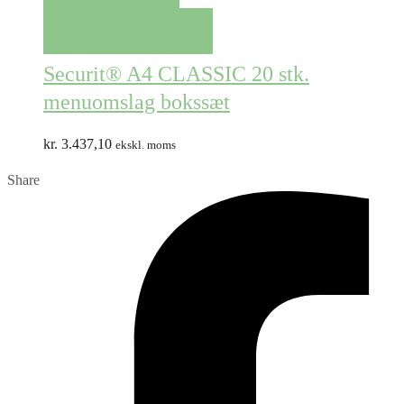
QUICK VIEW
TILFØJ TIL KURV
Securit® A4 CLASSIC 20 stk.
menuomslag bokssæt
kr.
3.437,10
ekskl. moms
Share