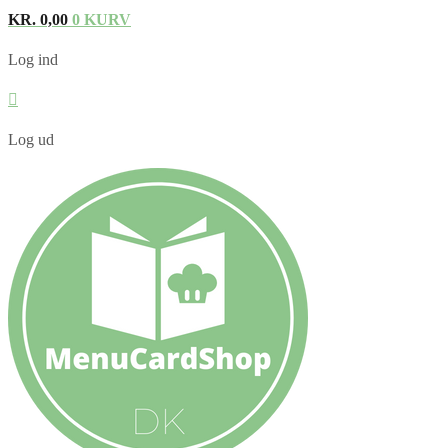
KR.
0,00
0
KURV
Log ind
Log ud