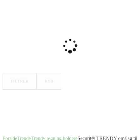
FILTRER
RYD
Forside
Trendy
Trendy regning holdere
Securit® TRENDY omslag til