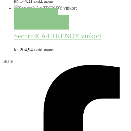
kr.
144,11
ekskl. moms
QUICK VIEW
TILFØJ TIL KURV
Securit® A4 TRENDY vinkort
kr.
204,94
ekskl. moms
Share