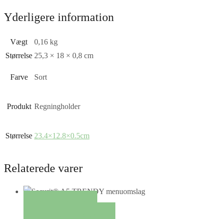
Yderligere information
Vægt
0,16 kg
Størrelse
25,3 × 18 × 0,8 cm
Farve
Sort
Produkt
Regningholder
Størrelse
23.4×12.8×0.5cm
Relaterede varer
QUICK VIEW
TILFØJ TIL KURV