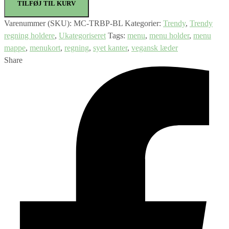
TILFØJ TIL KURV
Varenummer (SKU):
MC-TRBP-BL
Kategorier:
Trendy
,
Trendy
regning holdere
,
Ukategoriseret
Tags:
menu
,
menu holder
,
menu
mappe
,
menukort
,
regning
,
syet kanter
,
vegansk læder
Share