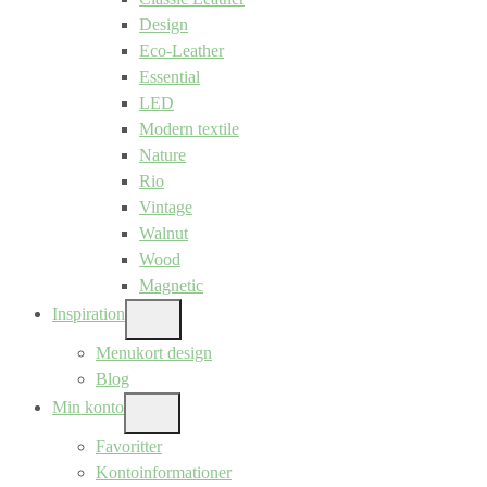
Design
Eco-Leather
Essential
LED
Modern textile
Nature
Rio
Vintage
Walnut
Wood
Magnetic
Inspiration
SHOW
SUB
Menukort design
MENU
Blog
Min konto
SHOW
SUB
Favoritter
MENU
Kontoinformationer