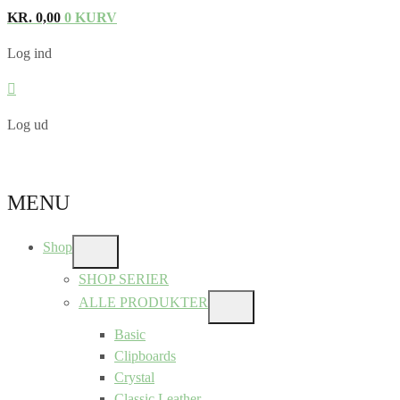
KR.
0,00
0
KURV
Log ind
Log ud
MENU
Shop
SHOW
SUB
SHOP SERIER
MENU
ALLE PRODUKTER
SHOW
SUB
Basic
MENU
Clipboards
Crystal
Classic Leather