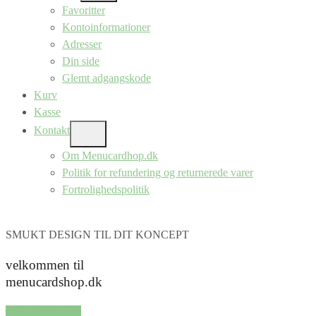
SUB
Favoritter
MENU
Kontoinformationer
Adresser
Din side
Glemt adgangskode
Kurv
Kasse
Kontakt
SHOW
SUB
Om Menucardhop.dk
MENU
Politik for refundering og returnerede varer
Fortrolighedspolitik
SMUKT DESIGN TIL DIT KONCEPT
velkommen til
menucardshop.dk
SHOP SERIER