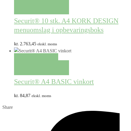
TILFØJ TIL KURV
Securit® 10 stk. A4 KORK DESIGN
menuomslag i opbevaringsboks
kr.
2.763,45
ekskl. moms
QUICK VIEW
TILFØJ TIL KURV
Securit® A4 BASIC vinkort
kr.
84,87
ekskl. moms
Share