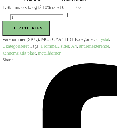
Køb min. 6 stk. og få 10% rabat
6 +
10%
3
stk.
TILFØJ TIL KURV
Securit®
A4
Varenummer (SKU):
MC3-CYA4-BR1
Kategorier:
Crystal
,
CRYSTAL
Ukategoriseret
Tags:
1 lomme/2 sider
,
A4
,
antireflekterende
,
DOUBLE
gennemsigtig plast
,
metalhjørner
menuholdere
Share
antal