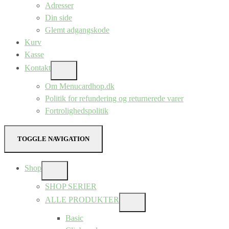
Adresser
Din side
Glemt adgangskode
Kurv
Kasse
Kontakt
SHOW
SUB
Om Menucardhop.dk
MENU
Politik for refundering og returnerede varer
Fortrolighedspolitik
TOGGLE NAVIGATION
Shop
SHOW
SUB
SHOP SERIER
MENU
ALLE PRODUKTER
SHOW
SUB
Basic
MENU