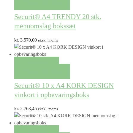
TILFØJ TIL KURV
Securit® A4 TRENDY 20 stk.
menuomslag bokssæt
kr.
3.570,00
ekskl. moms
QUICK VIEW
TILFØJ TIL KURV
Securit® 10 x A4 KORK DESIGN
vinkort i opbevaringsboks
kr.
2.763,45
ekskl. moms
QUICK VIEW