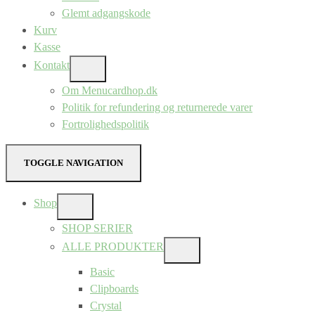
Glemt adgangskode
Kurv
Kasse
Kontakt
SHOW
SUB
Om Menucardhop.dk
MENU
Politik for refundering og returnerede varer
Fortrolighedspolitik
TOGGLE NAVIGATION
Shop
SHOW
SUB
SHOP SERIER
MENU
ALLE PRODUKTER
SHOW
SUB
Basic
MENU
Clipboards
Crystal