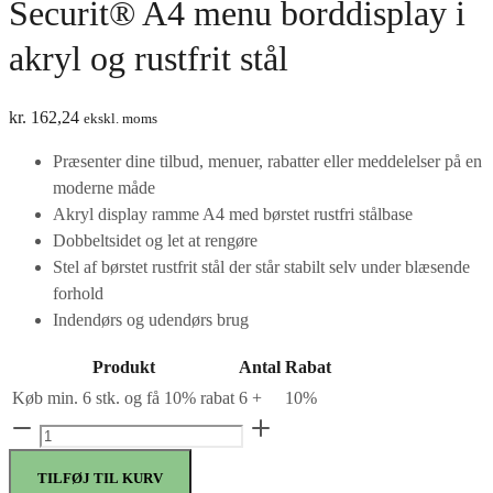
Securit® A4 menu borddisplay i
akryl og rustfrit stål
kr.
162,24
ekskl. moms
Præsenter dine tilbud, menuer, rabatter eller meddelelser på en
moderne måde
Akryl display ramme A4 med børstet rustfri stålbase
Dobbeltsidet og let at rengøre
Stel af børstet rustfrit stål der står stabilt selv under blæsende
forhold
Indendørs og udendørs brug
Produkt
Antal
Rabat
Køb min. 6 stk. og få 10% rabat
6 +
10%
Securit®
A4
TILFØJ TIL KURV
menu