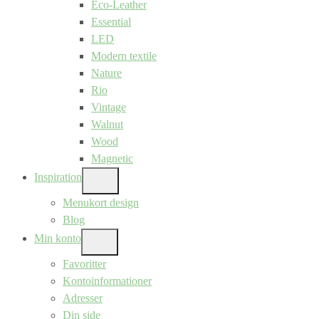
Eco-Leather
Essential
LED
Modern textile
Nature
Rio
Vintage
Walnut
Wood
Magnetic
Inspiration
SHOW
SUB
Menukort design
MENU
Blog
Min konto
SHOW
SUB
Favoritter
MENU
Kontoinformationer
Adresser
Din side