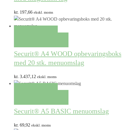
kr.
197,66
ekskl. moms
QUICK VIEW
TILFØJ TIL KURV
Securit® A4 WOOD opbevaringsboks
med 20 stk. menuomslag
kr.
3.437,12
ekskl. moms
QUICK VIEW
TILFØJ TIL KURV
Securit® A5 BASIC menuomslag
kr.
69,92
ekskl. moms