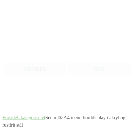
FILTRER
RYD
Forside
Ukategoriseret
Securit® A4 menu borddisplay i akryl og
rustfrit stål