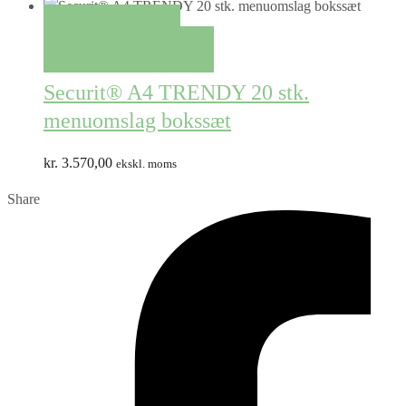
QUICK VIEW
TILFØJ TIL KURV
Securit® A4 TRENDY 20 stk.
menuomslag bokssæt
kr.
3.570,00
ekskl. moms
Share