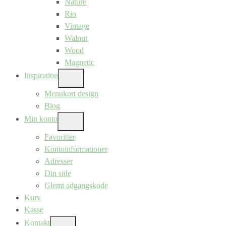
Nature
Rio
Vintage
Walnut
Wood
Magnetic
Inspiration
SHOW
SUB
Menukort design
MENU
Blog
Min konto
SHOW
SUB
Favoritter
MENU
Kontoinformationer
Adresser
Din side
Glemt adgangskode
Kurv
Kasse
Kontakt