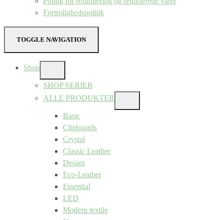
Politik for refundering og returnerede varer
Fortrolighedspolitik
TOGGLE NAVIGATION
Shop
SHOW
SUB
SHOP SERIER
MENU
ALLE PRODUKTER
SHOW
SUB
Basic
MENU
Clipboards
Crystal
Classic Leather
Design
Eco-Leather
Essential
LED
Modern textile