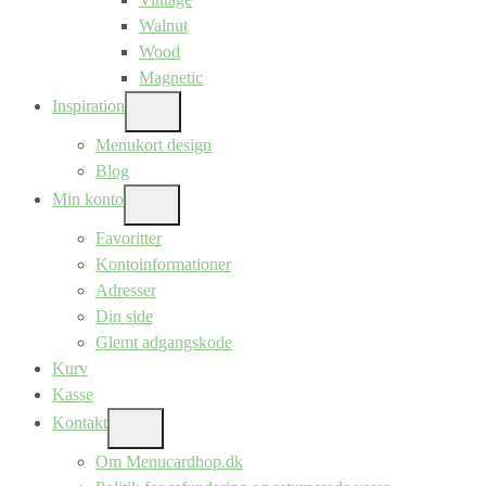
Walnut
Wood
Magnetic
Inspiration
SHOW
SUB
Menukort design
MENU
Blog
Min konto
SHOW
SUB
Favoritter
MENU
Kontoinformationer
Adresser
Din side
Glemt adgangskode
Kurv
Kasse
Kontakt
SHOW
SUB
Om Menucardhop.dk
MENU