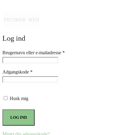
FILTRER
RYD
Log ind
Påkrævet
Brugernavn eller e-mailadresse
*
Påkrævet
Adgangskode
*
Husk mig
LOG IND
Mistet din adgangskode?